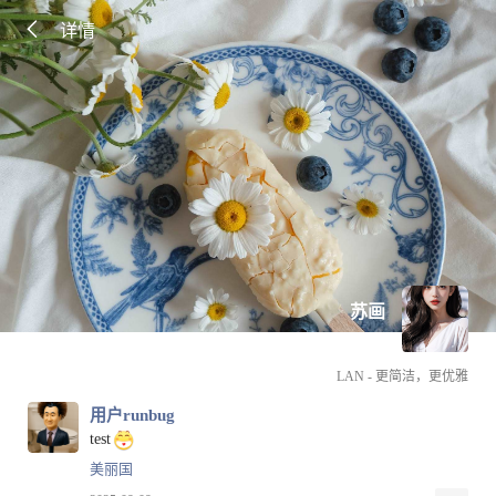
详情
苏画
LAN - 更简洁，更优雅
用户runbug
test
美丽国